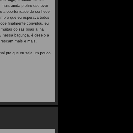
 mais ainda prefiro escrever
do a oportunidade de conhecer
lembro que eu esperava todos
voce finalmente convidou, eu
i muitas coisas boas ai na
ai nessa bagunça, é desejo a
 cresçam mais e mais.
onal pra que eu seja um pouco