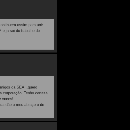
continuem assim para unir
 e ja sei do trabalho de
amigos da SEA...quero
a corporação. Tenho certeza
e voces!!
atidão o meu abraço e de