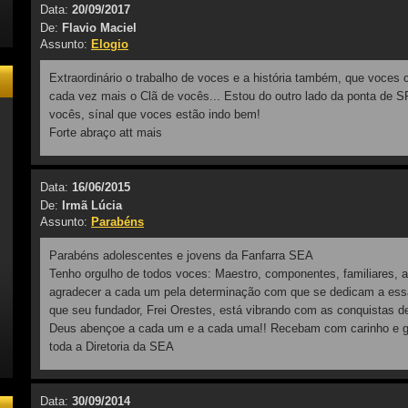
Data:
20/09/2017
De:
Flavio Maciel
Assunto:
Elogio
Extraordinário o trabalho de voces e a história também, que voces 
cada vez mais o Clã de vocês... Estou do outro lado da ponta de SP
vocês, sínal que voces estão indo bem!
Forte abraço att mais
Data:
16/06/2015
De:
Irmã Lúcia
/user/seadrumcorps
Assunto:
Parabéns
Parabéns adolescentes e jovens da Fanfarra SEA
Tenho orgulho de todos voces: Maestro, componentes, familiares, 
rumcorps/
agradecer a cada um pela determinação com que se dedicam a ess
AMARCHINGBAND/
que seu fundador, Frei Orestes, está vibrando com as conquistas d
EAEXCOMPONENTES/
dc/
Deus abençoe a cada um e a cada uma!! Recebam com carinho e gr
toda a Diretoria da SEA
Data:
30/09/2014