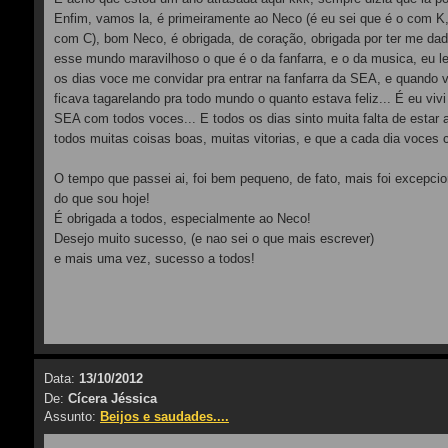
Enfim, vamos la, é primeiramente ao Neco (é eu sei que é o com K,
com C), bom Neco, é obrigada, de coração, obrigada por ter me da
esse mundo maravilhoso o que é o da fanfarra, e o da musica, eu 
os dias voce me convidar pra entrar na fanfarra da SEA, e quando 
ficava tagarelando pra todo mundo o quanto estava feliz... É eu viv
SEA com todos voces... E todos os dias sinto muita falta de estar 
todos muitas coisas boas, muitas vitorias, e que a cada dia voces
O tempo que passei ai, foi bem pequeno, de fato, mais foi excepci
do que sou hoje!
É obrigada a todos, especialmente ao Neco!
Desejo muito sucesso, (e nao sei o que mais escrever)
e mais uma vez, sucesso a todos!
Data:
13/10/2012
De:
Cícera Jéssica
Assunto:
Beijos e saudades....