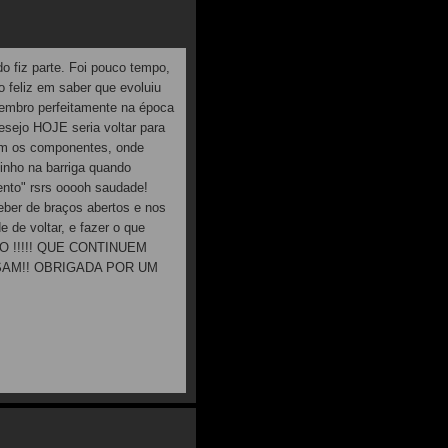
o fiz parte. Foi pouco tempo,
o feliz em saber que evoluiu
embro perfeitamente na época
esejo HOJE seria voltar para
om os componentes, onde
zinho na barriga quando
ento" rsrs ooooh saudade!
ber de braços abertos e nos
e de voltar, e fazer o que
O !!!!! QUE CONTINUEM
SAM!! OBRIGADA POR UM