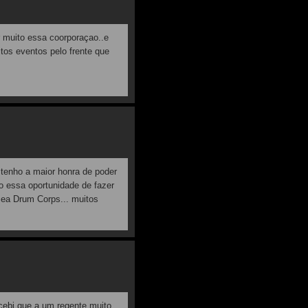
 muito essa coorporaçao..e
tos eventos pelo frente que
 tenho a maior honra de poder
o essa oportunidade de fazer
Sea Drum Corps... muitos
cebi que a um regente muito