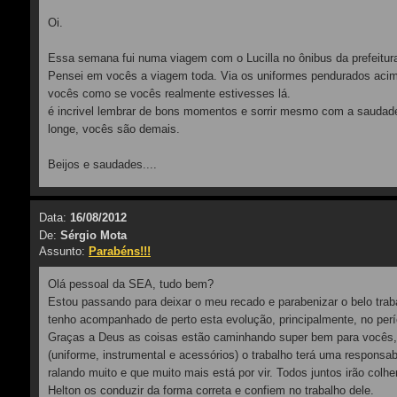
Oi.
Essa semana fui numa viagem com o Lucilla no ônibus da prefeitur
Pensei em vocês a viagem toda. Via os uniformes pendurados aci
vocês como se vocês realmente estivesses lá.
é incrivel lembrar de bons momentos e sorrir mesmo com a saudad
longe, vocês são demais.
Beijos e saudades....
Data:
16/08/2012
De:
Sérgio Mota
Assunto:
Parabéns!!!
Olá pessoal da SEA, tudo bem?
Estou passando para deixar o meu recado e parabenizar o belo tra
tenho acompanhado de perto esta evolução, principalmente, no perí
Graças a Deus as coisas estão caminhando super bem para vocês,
(uniforme, instrumental e acessórios) o trabalho terá uma responsab
ralando muito e que muito mais está por vir. Todos juntos irão colhe
Helton os conduzir da forma correta e confiem no trabalho dele.