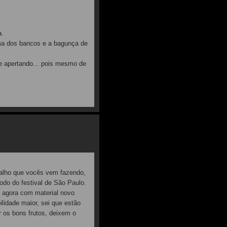
a.
ma dos bancos e a bagunça de
e apertando... pois mesmo de
balho que vocês vem fazendo,
odo do festival de São Paulo.
 agora com material novo
ilidade maior, sei que estão
r os bons frutos, deixem o