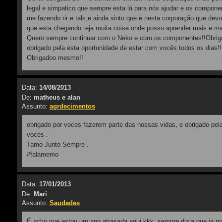
legal e simpatico que sempre esta lá para nós ajudar e os compon
me fazendo rir e tals,e ainda sinto que é nesta corporação que dev
que esta chegando teja muita coisa onde posso aprender mais e ma
Quero sempre continuar com o Neko e com os componentes!!Obriga
obrigado pela esta oportunidade de estar com vocês todos os dias!!
Obrigadoo mesmo!!
Data:
14/08/2013
De:
matheus e alan
Assunto:
agrdecimentos
obrigado por voces fazerem parte das nossas vidas, e obrigado pel
voces .
Tamo Junto Sempre .
#falamemo
Data:
17/01/2013
De:
Mari
Assunto:
Saudades
É acho que estou um ano atrasada aqui kkk, sempre dizia que ia pos