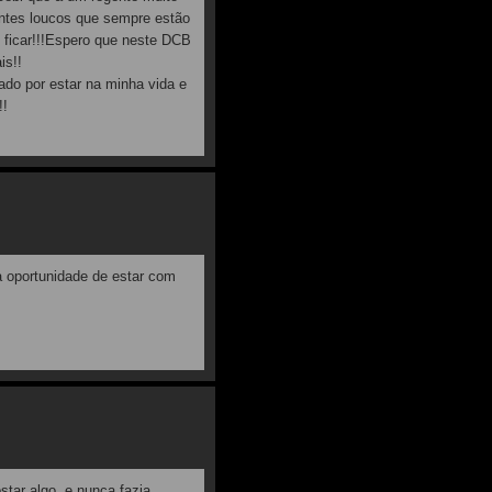
entes loucos que sempre estão
o ficar!!!Espero que neste DCB
is!!
do por estar na minha vida e
!!
a oportunidade de estar com
tar algo, e nunca fazia...