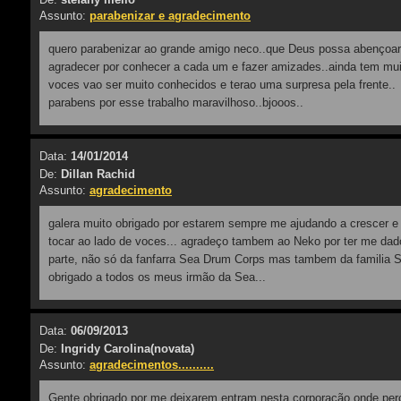
Assunto:
parabenizar e agradecimento
quero parabenizar ao grande amigo neco..que Deus possa abençoar
agradecer por conhecer a cada um e fazer amizades..ainda tem mui
voces vao ser muito conhecidos e terao uma surpresa pela frente..
parabens por esse trabalho maravilhoso..bjooos..
Data:
14/01/2014
De:
Dillan Rachid
Assunto:
agradecimento
galera muito obrigado por estarem sempre me ajudando a crescer e
tocar ao lado de voces... agradeço tambem ao Neko por ter me dad
parte, não só da fanfarra Sea Drum Corps mas tambem da familia 
obrigado a todos os meus irmão da Sea...
Data:
06/09/2013
De:
Ingridy Carolina(novata)
Assunto:
agradecimentos..........
Gente obrigado por me deixarem entram nesta corporação onde per