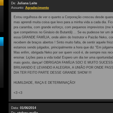
De:
Juliana Leite
Assunto:
Agradecimento
Estou orgulhosa de ver o quanto a Corporação cresceu desde quand
mas aprendi muita coisa que levo para a minha vida a cada dia. Fic
pra caramba, com grande esforço, com pequenos imprevistos (me l
que competimos no Ginásio do Butantã) ... Se eu pudesse ter um d
essa GRANDE FAMÍLIA, onde além do Instrutor e Paizão Neko, c
recebem de braços abertos ! Sinto muito falta, de sentir aquele frio
estamos sendo julgados, principalmente a hora que diz "Em julgam
Mas enfim, obrigada Neko por ser quem você é, de sempre nos rece
ensinar. Lições para a vida toda! Espero um dia ter uma oportunidad
mais gosto, dançar! OBRIGADA FAMÍLIA SDC! E MUITO SUCESS
BRILHANDO E LEVANDO A ALEGRIA, A UNIÃO POR ONDE PAS
DIA TER FEITO PARTE DESSE GRANDE SHOW !!!
HUMILDADE, RAÇA E DETERMINAÇÃO!
<3 <3
Data:
01/06/2014
De:
stefany mello