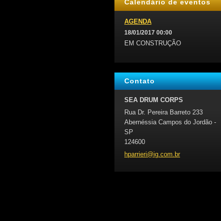
Calendário de eventos
AGENDA
18/01/2017 00:00
EM CONSTRUÇÃO
Contato
SEA DRUM CORPS
Rua Dr. Pereira Barreto 233
Abernéssia Campos do Jordão -
SP
124600
hparrier
i@ig.com
.br