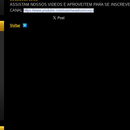
ASSISTAM NOSSOS VIDEOS E APROVEITEM PARA SE INSCREV
CANAL.
https://www.youtube.com/user/seadrumcorps
Voltar
/user/seadrumcorps
rumcorps/
AMARCHINGBAND/
EAEXCOMPONENTES/
dc/