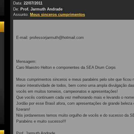
Data:
22/07/2011
De:
Prof. Jarmuth Andrade
Assunto:
Meus sinceros cumprimentos
E-mail: professorjarmuth@hotmail.com
Mensagem:
Caro Maestro Helton e componentes da SEA Drum Corps
/user/seadrumcorps
Meus cumprimentos sinceros e meus parabéns pelo site que ficou 
maior interatividade de todos, bem como uma ampla divulgação das 
rumcorps/
vocês em muitos torneios, campeonatos e apresentações!
AMARCHINGBAND/
Que vocês continuem cada vez melhorando mais e levando o nome
EAEXCOMPONENTES/
Jordão por esse Brasil afora, com apresentações de grande beleza
dc/
fizeram!
Nós jordanenses temos muito orgulho de vocês e do sucesso d
Parabéns e muito sucesso!!!
Prof. Jarmuth Andrade