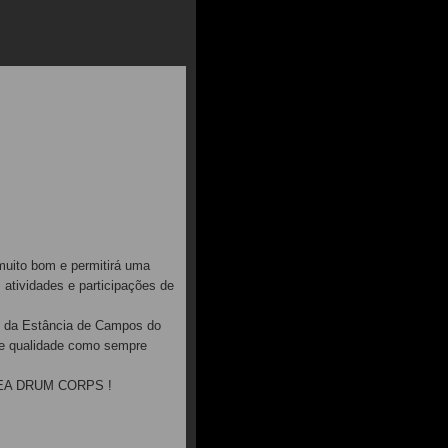
muito bom e permitirá uma
atividades e participações de
 da Estância de Campos do
 e qualidade como sempre
a SEA DRUM CORPS !